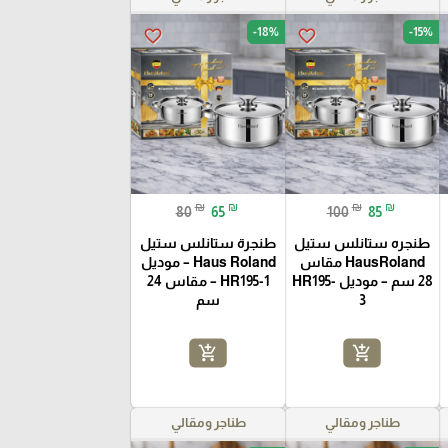
-18%
-15%
favorite_border
favorite_border
₪
₪
₪
₪
80
65
100
85
طنجره ستانلس ستيل
طنجرة ستانلس ستيل
HausRoland مقاس
Haus Roland – موديل
28 سم – موديل HR195-
HR195-1 – مقاس 24
3
سم
add_shopping_cart
add_shopping_cart
طناجر ومقالي
طناجر ومقالي