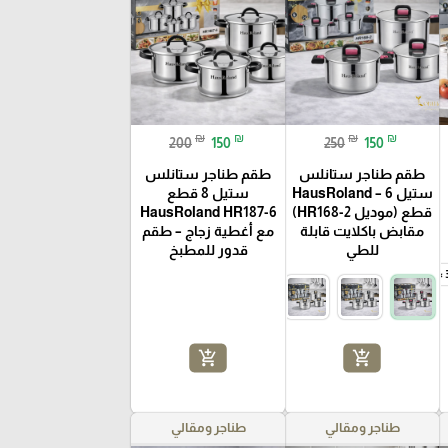
₪
₪
₪
₪
200
150
250
150
طقم طناجر ستانلس
طقم طناجر ستانلس
ستيل HausRoland – 6
ستيل 8 قطع
قطع (موديل HR168-2)
HausRoland HR187-6
مقابض باكلايت قابلة
مع أغطية زجاج – طقم
للطي
قدور للمطبخ
19.3 لتر
34 × 25 سم – سعة 22.7 لتر
add_shopping_cart
add_shopping_cart
طناجر ومقالي
طناجر ومقالي