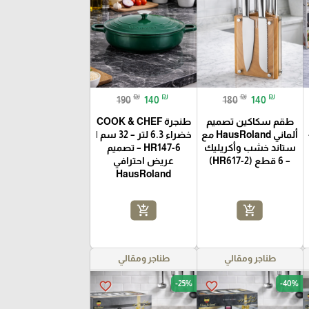
₪
₪
₪
₪
190
140
180
140
طقم سكاكين تصميم
طنجرة COOK & CHEF
ألماني HausRoland مع
خضراء 6.3 لتر – 32 سم |
ستاند خشب وأكريليك
HR147-6 – تصميم
– 6 قطع (HR617-2)
عريض احترافي
HausRoland
add_shopping_cart
add_shopping_cart
طناجر ومقالي
طناجر ومقالي
-25%
-40%
favorite_border
favorite_border