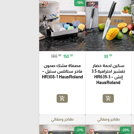
-16%
favorite_border
favorite_border
₪
₪
₪
180
150
30
سكين لحمة خضار
مصفاة مشك صحون
تقشير احترافية 3.5
فاخر ستانلس ستيل –
إنش – HR639-3
HR308-1 HausRoland
HausRoland
add_shopping_cart
add_shopping_cart
طناجر ومقالي
طناجر ومقالي
-21%
-20%
favorite_border
favorite_border