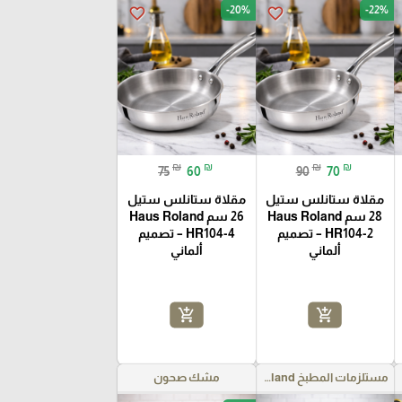
-20%
-22%
favorite_border
favorite_border
₪
₪
₪
₪
75
60
90
70
مقلاة ستانلس ستيل
مقلاة ستانلس ستيل
28 سم Haus Roland
26 سم Haus Roland
HR104-2 – تصميم
HR104-4 – تصميم
ألماني
ألماني
add_shopping_cart
add_shopping_cart
مستلزمات المطبخ Haus Roland
مشك صحون