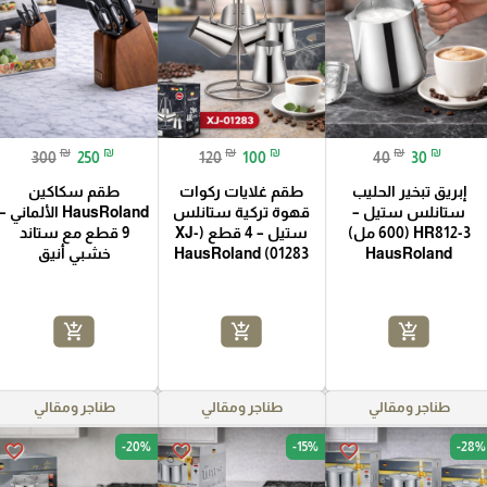
₪
₪
₪
₪
₪
₪
300
250
120
100
40
30
إبريق تبخير الحليب
طقم غلايات ركوات
طقم سكاكين
ستانلس ستيل –
قهوة تركية ستانلس
HausRoland الألماني –
HR812-3 (600 مل)
ستيل – 4 قطع (XJ-
9 قطع مع ستاند
HausRoland
01283) HausRoland
خشبي أنيق
add_shopping_cart
add_shopping_cart
add_shopping_cart
طناجر ومقالي
طناجر ومقالي
طناجر ومقالي
-20%
-15%
-28%
favorite_border
favorite_border
favorite_border