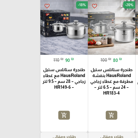
-18%
-20%
favorite_border
favorite_border
₪
₪
₪
₪
110
90
100
80
طنجرة ستانلس ستيل
طنجرة ستانلس ستيل
HausRoland بنقشة
HausRoland مع غطاء
م
مطرقة مع غطاء زجاجي
زجاجي – 28 سم – 9.5 لتر
– 24 سم – 6.5 لتر –
– HR149-6
HR183-4
add_shopping_cart
add_shopping_cart
طناجر ومقالي
طناجر ومقالي