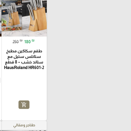
₪
₪
250
180
طقم سكاكين مطبخ
ستانلس ستيل مع
ستاند خشب – 8 قطع
HausRoland HR601-2
add_shopping_cart
طناجر ومقالي