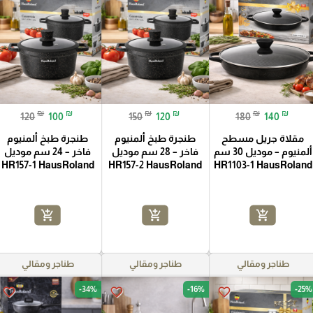
₪
₪
₪
₪
₪
₪
120
100
150
120
180
140
مقلاة جريل مسطح
طنجرة طبخ ألمنيوم
طنجرة طبخ ألمنيوم
ألمنيوم – موديل 30 سم
فاخر – 28 سم موديل
فاخر – 24 سم موديل
HR157-1 HausRoland
HR157-2 HausRoland
HR1103-1 HausRoland
add_shopping_cart
add_shopping_cart
add_shopping_cart
طناجر ومقالي
طناجر ومقالي
طناجر ومقالي
-34%
-16%
-25%
favorite_border
favorite_border
favorite_border