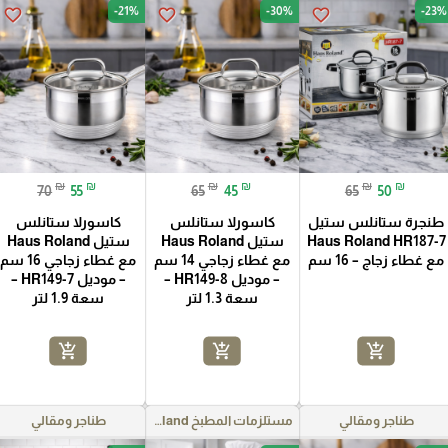
-21%
-30%
-23%
favorite_border
favorite_border
favorite_border
₪
₪
₪
₪
₪
₪
70
55
65
45
65
50
طنجرة ستانلس ستيل
كاسورلا ستانلس
كاسورلا ستانلس
Haus Roland HR187-7
ستيل Haus Roland
ستيل Haus Roland
مع غطاء زجاج – 16 سم
مع غطاء زجاجي 14 سم
مع غطاء زجاجي 16 سم
– موديل HR149-8 –
– موديل HR149-7 –
سعة 1.3 لتر
سعة 1.9 لتر
add_shopping_cart
add_shopping_cart
add_shopping_cart
طناجر ومقالي
مستلزمات المطبخ Haus Roland
طناجر ومقالي