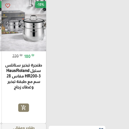
-18%
favorite_border
₪
₪
220
180
طنجرة تبخير ستانلس
ستيل HausRoland
HR200-3 مقاس 28
سم مع طبقة تبخير
وغطاء زجاج
add_shopping_cart
طناجر ومقالي