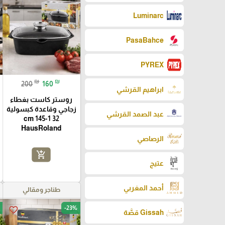
Luminarc
PasaBahce
PYREX
₪
₪
200
160
ابراهيم القرشي
روستر كاست بغطاء
زجاجي وقاعدة كبسولية
عبد الصمد القرشي
32 cm 145-1
HausRoland
الرصاصي
add_shopping_cart
عتيج
أحمد المغربي
طناجر ومقالي
-23%
favorite_border
Gissah قصَّة