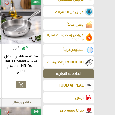
-28%
favorite_border
عرض كل المنتجات
وصل حديثاً
عروض وخصومات لفترة
محدودة
₪
₪
70
50
سيتوفر قريباً
مقلاة ستانلس ستيل
24 سم Haus Roland
MIDITECH للإلكترونيات
HR104-1 – تصميم
ألماني
العلامات التجارية
add_shopping_cart
FOOD APPEAL
تيفال
طناجر ومقالي
Espresso Club
-20%
favorite_border