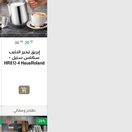
₪
₪
30
20
إبريق تبخير الحليب
ستانلس ستيل –
HR812-4 HausRoland
add_shopping_cart
طناجر ومقالي
-28%
favorite_border