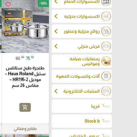
chevron_left
اكسسوارات الحمام
-16%
favorite_border
chevron_left
اكسسوارات منزليه
chevron_left
روائح منزلية وعطور
chevron_left
فرش منزلي
₪
₪
90
75
رمضانيات ضيافه
وفوانيس
طنجرة طبخ ستانلس
ستيل Haus Roland –
ألات وكبسولات القهوة
موديل HR195-2 –
مقاس 26 سم
chevron_left
المنتجات الالكترونية
قريبا
add_shopping_cart
Stock b
طناجر ومقالي
عروض الفلانتاين