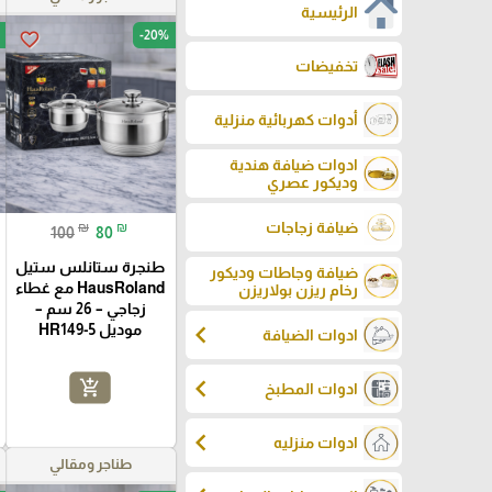
الرئيسية
-20%
favorite_border
تخفيضات
أدوات كهربائية منزلية
ادوات ضيافة هندية
وديكور عصري
ضيافة زجاجات
₪
₪
100
80
طنجرة ستانلس ستيل
ضيافة وجاطات وديكور
HausRoland مع غطاء
رخام ريزن بولاريزن
زجاجي – 26 سم –
chevron_left
موديل HR149-5
ادوات الضيافة
chevron_left
add_shopping_cart
ادوات المطبخ
chevron_left
ادوات منزليه
طناجر ومقالي