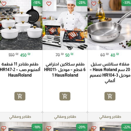
-18%
-28%
-33%
favorite_border
favorite_border
favorite_border
₪
₪
₪
₪
₪
₪
550
450
70
50
60
40
مقلاة ستانلس ستيل
طقم سكاكين احترافي
طقم طناجر 11 قطعة
20 سم Haus Roland –
6 قطع – موديل HR011-
ألمنيوم صب – HR147-2
موديل HR104-3 تصميم
1 HausRoland
HausRoland
ألماني
add_shopping_cart
add_shopping_cart
add_shopping_cart
طناجر ومقالي
طناجر ومقالي
طناجر ومقالي
-16%
-20%
-22%
favorite_border
favorite_border
favorite_border