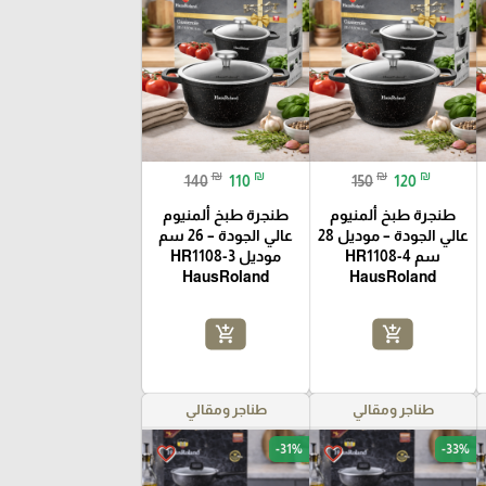
₪
₪
₪
₪
140
110
150
120
طنجرة طبخ ألمنيوم
طنجرة طبخ ألمنيوم
عالي الجودة – موديل 28
عالي الجودة – 26 سم
سم HR1108-4
موديل HR1108-3
HausRoland
HausRoland
add_shopping_cart
add_shopping_cart
طناجر ومقالي
طناجر ومقالي
-31%
-33%
favorite_border
favorite_border