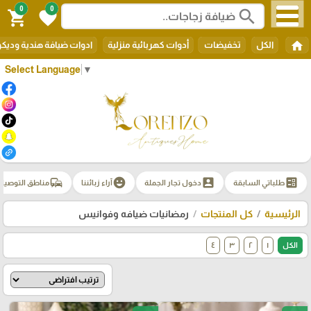
0
0
search
shopping_cart
favorite
home
الكل
تخفيضات
أدوات كهربائية منزلية
ادوات ضيافة هندية وديك
Select Language
▼
commute
emoji_emotions
account_box
ballot
طلباتي السابقة
دخول تجار الجملة
آراء زبائننا
مناطق التوصيل
الرئيسية
كل المنتجات
رمضانيات ضيافه وفوانيس
الكل
١
٢
٣
٤