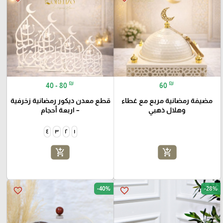
₪
₪
40 - 80
60
مضيفة رمضانية مربع مع غطاء
قطع معدن ديكور رمضانية زخرفية
وهلال ذهبي
– اربعة أحجام
٤
٣
٢
١
add_shopping_cart
add_shopping_cart
-40%
-28%
favorite_border
favorite_border