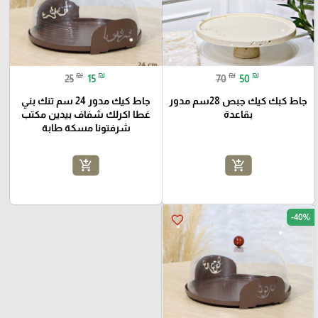
₪
₪
₪
₪
25
15
70
50
جاط كبك كيك جبص 28سم مدور
جاط كيك مدور 24 سم تنك بني
بقاعدة
غطا اكرلك شفاف بيدين مكتب
شرفتونا مسكة طابة
add_shopping_cart
add_shopping_cart
-40%
favorite_border