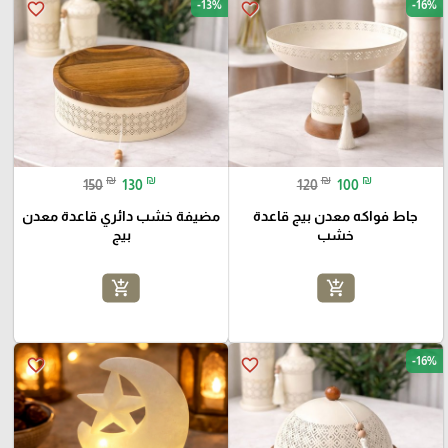
-13%
-16%
favorite_border
favorite_border
₪
₪
₪
₪
150
130
120
100
جاط فواكه معدن بيج قاعدة
مضيفة خشب دائري قاعدة معدن
خشب
بيج
add_shopping_cart
add_shopping_cart
-16%
favorite_border
favorite_border