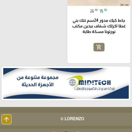
₪
₪
25
15
جاط كيك مدور 24سم تنك بني
غطا اكرلك شفاف بيدين مكتب
نورتونا مسكة طابة
add_shopping_cart
arrow_upward
LORENZO ©