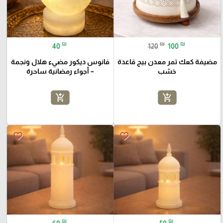
₪
₪
₪
40
120
100
مضيفة كعك تمر معدن بيج قاعدة
فانوس ديكور مضيء هلال ونجمة
خشب
– أجواء رمضانية ساحرة
add_shopping_cart
add_shopping_cart
favorite_border
favorite_border
₪
₪