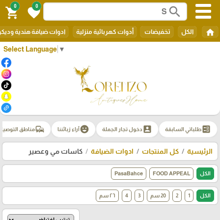
0
0
search
shopping_cart
favorite
home
الكل
تخفيضات
أدوات كهربائية منزلية
ادوات ضيافة هندية وديك
Select Language
▼
commute
emoji_emotions
account_box
ballot
طلباتي السابقة
دخول تجار الجملة
آراء زبائننا
مناطق التوصيل
الرئيسية
كل المنتجات
ادوات الضيافة
كاسات مي وعصير
الكل
FOOD APPEAL
PasaBahce
الكل
1
2
20 سم
3
4
٢٦ سم