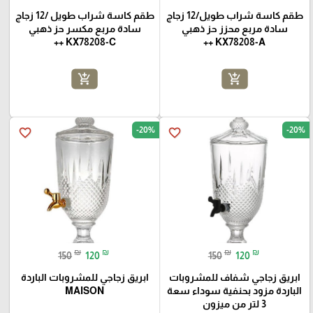
طقم كاسة شراب طويل/12 زجاج
طقم كاسة شراب طويل /12 زجاج
سادة مربع محزز حز ذهبي
سادة مربع مكسر حز ذهبي
KX78208-C ++
KX78208-A ++
add_shopping_cart
add_shopping_cart
-20%
-20%
favorite_border
favorite_border
₪
₪
₪
₪
150
120
150
120
ابريق زجاجي شفاف للمشروبات
ابريق زجاجي للمشروبات الباردة
الباردة مزود بحنفية سوداء سعة
MAISON
3 لتر من ميزون