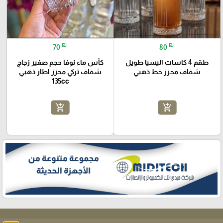
₪
₪
70
80
طقم 4 كاسات اليسيا طويل
كأس ماء نوفا حجم صغير زجاج
شفاف محزز خط ذهبي
شفاف تركي محزز اطار ذهبي
135cc
add_shopping_cart
add_shopping_cart