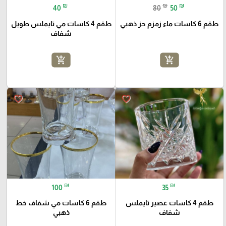
₪
₪
₪
40
80
50
طقم 6 كاسات ماء زمزم حز ذهبي
طقم 4 كاسات مي تايملس طويل
شفاف
add_shopping_cart
add_shopping_cart
favorite_border
favorite_border
₪
₪
100
35
طقم 4 كاسات عصير تايملس
طقم 6 كاسات مي شفاف خط
شفاف
ذهبي