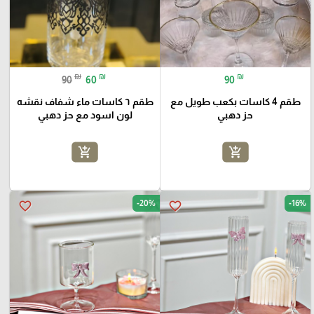
₪
₪
₪
90
60
90
طقم 4 كاسات بكعب طويل مع
طقم ٦ كاسات ماء شفاف نقشه
حز دهبي
لون اسود مع حز دهبي
add_shopping_cart
add_shopping_cart
-20%
-16%
favorite_border
favorite_border