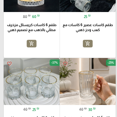
₪
₪
₪
80
60
25
طقم كاسات عصير 6 كاسات مع
طقم 6 كاسات كريستال مزخرف
كعب وحز ذهبي
مطلي بالذهب مع تصميم ذهبي
add_shopping_cart
add_shopping_cart
-37%
-25%
favorite_border
favorite_border
₪
₪
₪
₪
40
25
40
30