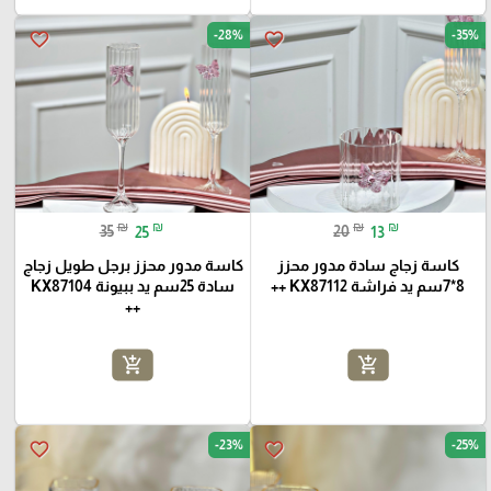
-28%
-35%
favorite_border
favorite_border
₪
₪
₪
₪
35
25
20
13
كاسة زجاج سادة مدور محزز
كاسة مدور محزز برجل طويل زجاج
8*7سم يد فراشة KX87112 ++
سادة 25سم يد ببيونة KX87104
++
add_shopping_cart
add_shopping_cart
-23%
-25%
favorite_border
favorite_border