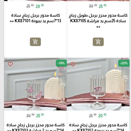
₪
₪
₪
₪
25
20
30
25
كاسة مدور محزز برجل طويل زجاج
كاسة مدور برجل زجاج سادة
سادة 25سم يد فراشة KX87105
13*7سم يد ببيونة KX87101 ++
++
add_shopping_cart
add_shopping_cart
-16%
-20%
favorite_border
favorite_border
₪
₪
₪
₪
30
25
25
20
كاسة مدور محزز برجل زجاج سادة
كاسة مدور محزز برجل زجاج سادة
14*7سم يد ببيونة KX87102 ++
14*7سم يد 2 فراشة KX87103 ++