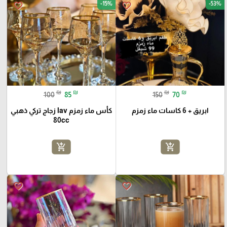
-15%
-53%
favorite_border
favorite_border
₪
₪
₪
₪
100
85
150
70
ابريق + 6 كاسات ماء زمزم
كأس ماء زمزم lav زجاج تركي ذهبي
80cc
add_shopping_cart
add_shopping_cart
favorite_border
favorite_border