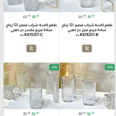
₪
₪
₪
₪
60
45
60
45
طقم كاسة شراب قصير /12 زجاج
طقم كاسة شراب قصير /12 زجاج
سادة مربع مبزر حز ذهبي
سادة مربع مكسر حز ذهبي
KX78207-C ++
KX78207-B ++
add_shopping_cart
add_shopping_cart
-23%
-23%
favorite_border
favorite_border
₪
₪
₪
₪
65
50
65
50