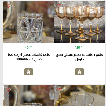
favorite_border
favorite_border
₪
₪
40
120
طقم ٦ كاسات عصير عسلي بعنق
طقم كاسات عصير 6 زجاج خط
طويل
ذهبي 300ml/6303
add_shopping_cart
add_shopping_cart
favorite_border
favorite_border