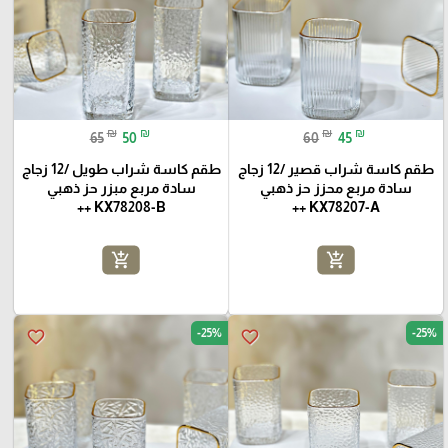
₪
₪
₪
₪
65
50
60
45
طقم كاسة شراب قصير /12 زجاج
طقم كاسة شراب طويل /12 زجاج
سادة مربع محزز حز ذهبي
سادة مربع مبزر حز ذهبي
KX78208-B ++
KX78207-A ++
add_shopping_cart
add_shopping_cart
-25%
-25%
favorite_border
favorite_border