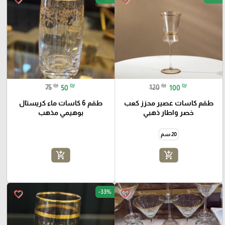
₪
₪
₪
₪
75
50
120
100
طقم كاسات عصير محزز كعب
طقم 6 كاسات ماء كريستال
خصر واطار ذهبي
بوهيمي مذهب
20 سم
add_shopping_cart
add_shopping_cart
-33%
favorite_border
favorite_border