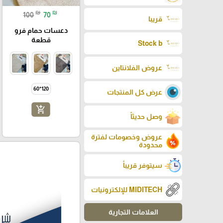
₪
₪
100
70
قريبا
دعسات حمام فرو
قطعة
Stock b
عروض الفلانتاين
120*60
عرض كل المنتجات
add_shopping_cart
وصل حديثاً
عروض وخصومات لفترة
محدودة
سيتوفر قريباً
MIDITECH للإلكترونيات
العلامات التجارية