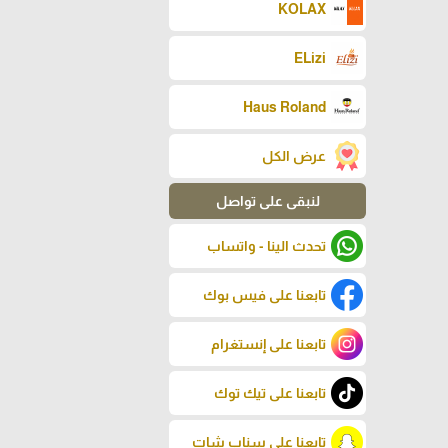
KOLAX
ELizi
Haus Roland
عرض الكل
لنبقى على تواصل
تحدث الينا - واتساب
تابعنا على فيس بوك
تابعنا على إنستغرام
تابعنا على تيك توك
تابعنا على سناب شات