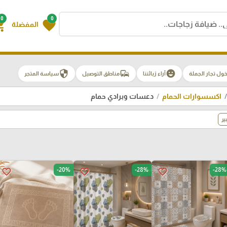
0
0
g_cart
favorite
المفضلة
security
commute
emoji_emotions
ول تجار الجملة
آراء زبائننا
مناطق التوصيل
سياسة المتجر
اكسسوارات الحمام
دعسات وبرادي حمام
ير
-20%
-28%
-28%
favorite_border
favorite_border
favorite_border