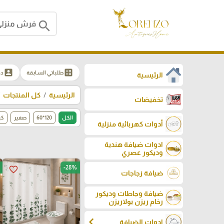
search
account_box
ballot
طلباتي السابقة
دخ
الرئيسية
الرئيسية
كل المنتجات
تخفيضات
الكل
120*60
صغير
كب
أدوات كهربائية منزلية
ادوات ضيافة هندية
وديكور عصري
-28%
favorite_border
ضيافة زجاجات
ضيافة وجاطات وديكور
رخام ريزن بولاريزن
chevron_left
ادوات الضيافة