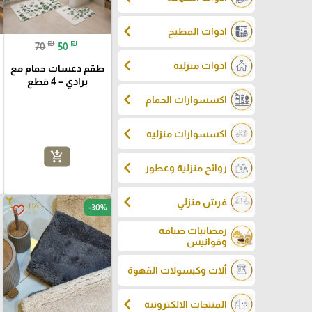
chevron_left
ادوات المطبخ
₪
₪
70
50
chevron_left
ادوات منزليه
طقم دعسات حمام مع
برادي – 4 قطع
chevron_left
اكسسوارات الحمام
chevron_left
اكسسوارات منزليه
add_shopping_cart
chevron_left
روائح منزلية وعطور
chevron_left
فرش منزلي
-30%
favorite_border
رمضانيات ضيافه
وفوانيس
ألات وكبسولات القهوة
chevron_left
المنتجات الالكترونية