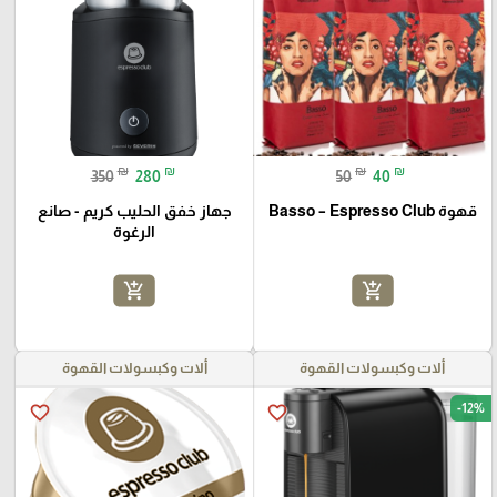
₪
₪
₪
₪
350
280
50
40
قهوة Basso – Espresso Club
جهاز خفق الحليب كريم - صانع
الرغوة
add_shopping_cart
add_shopping_cart
ألات وكبسولات القهوة
ألات وكبسولات القهوة
-12%
favorite_border
favorite_border