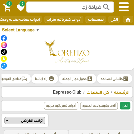
0
0
search
shopping_cart
favorite
home
الكل
تخفيضات
أدوات كهربائية منزلية
ادوات ضيافة هندية وديك
Select Language
▼
commute
emoji_emotions
account_box
ballot
طلباتي السابقة
دخول تجار الجملة
آراء زبائننا
مناطق التوصيل
الرئيسية
كل المنتجات
Espresso Club
الكل
ألات وكبسولات القهوة
أدوات كهربائية منزلية