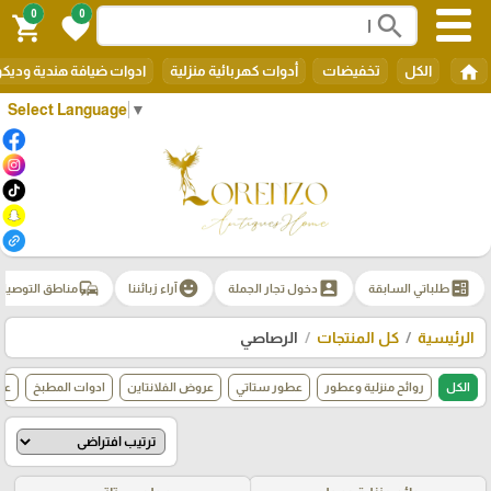
0
0
search
shopping_cart
favorite
home
الكل
تخفيضات
أدوات كهربائية منزلية
ادوات ضيافة هندية وديك
Select Language
▼
commute
emoji_emotions
account_box
ballot
طلباتي السابقة
دخول تجار الجملة
آراء زبائننا
مناطق التوصيل
الرئيسية
كل المنتجات
الرصاصي
الكل
روائح منزلية وعطور
عطور ستاتي
عروض الفلانتاين
ادوات المطبخ
عط