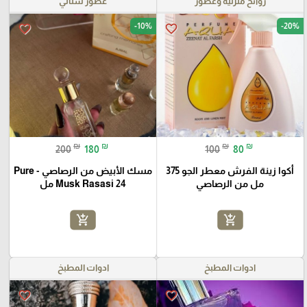
روائح منزلية وعطور
عطور ستاتي
-10%
-20%
favorite_border
favorite_border
₪
₪
₪
₪
200
180
100
80
أكوا زينة الفرش معطر الجو 375
مسك الأبيض من الرصاصي - Pure
مل من الرصاصي
Musk Rasasi 24 مل
add_shopping_cart
add_shopping_cart
ادوات المطبخ
ادوات المطبخ
favorite_border
favorite_border