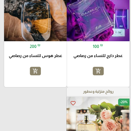
₪
₪
200
100
عطر دارج للنساء من رصاصي
عطر هوس للنساء من رصاصي
add_shopping_cart
add_shopping_cart
روائح منزلية وعطور
-20%
favorite_border