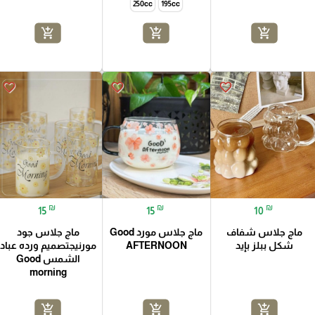
250cc
195cc
add_shopping_cart
add_shopping_cart
add_shopping_cart
favorite_border
favorite_border
favorite_border
₪
₪
₪
15
15
10
ماج جلاس شفاف
ماج جلاس مورد Good
ماج جلاس جود
شكل ببلز بإيد
AFTERNOON
مورنيجتصميم ورده عباد
الشمس Good
morning
add_shopping_cart
add_shopping_cart
add_shopping_cart