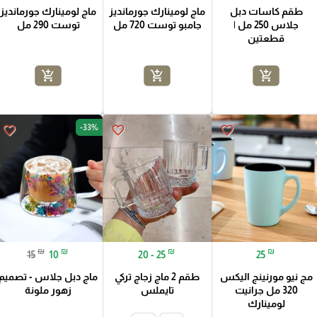
طقم كاسات دبل
ماج لومينارك جورمانديز
ماج لومينارك جورمانديز
جلاس 250 مل |
جامبو توست 720 مل
توست 290 مل
قطعتين
add_shopping_cart
add_shopping_cart
add_shopping_cart
-33%
favorite_border
favorite_border
favorite_border
₪
₪
₪
₪
15
10
20 - 25
25
مج نيو مورنينج اليكس
طقم 2 ماج زجاج تركي
ماج دبل جلاس - تصميم
320 مل جرانيت
تايملس
زهور ملونة
لومينارك