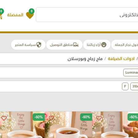
0
0
g_cart
favorite
المفضلة
security
commute
emoji_emotions
ول تجار الجملة
آراء زبائننا
مناطق التوصيل
سياسة المتجر
ادوات الضيافة
ماج زجاج وبورسلان
Lumina
F
310
-60%
-60%
-60%
favorite_border
favorite_border
favorite_border