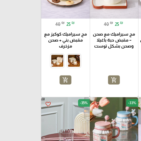
₪
₪
₪
₪
40
25
40
25
مج سيراميك مع صحن
مج سيراميك كوكيز مع
– مقبض حبة باغيلا
مقبض بني + صحن
وصحن بشكل توست
مزخرف
add_shopping_cart
add_shopping_cart
-35%
-33%
favorite_border
favorite_border