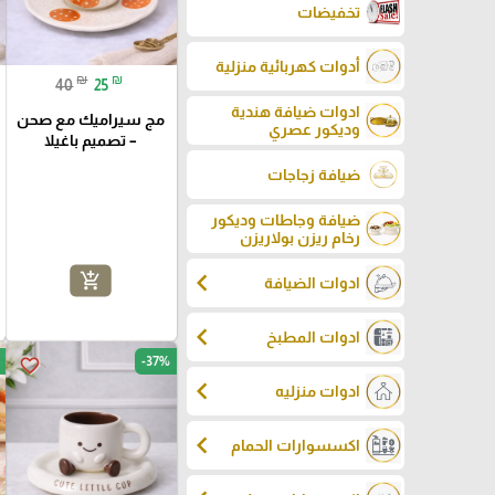
تخفيضات
أدوات كهربائية منزلية
₪
₪
40
25
ادوات ضيافة هندية
مج سيراميك مع صحن
وديكور عصري
– تصميم باغيلا
ضيافة زجاجات
ضيافة وجاطات وديكور
رخام ريزن بولاريزن
chevron_left
add_shopping_cart
ادوات الضيافة
chevron_left
ادوات المطبخ
-37%
favorite_border
chevron_left
ادوات منزليه
chevron_left
اكسسوارات الحمام