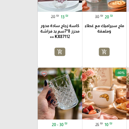
₪
₪
₪
₪
20
13
30
20
ماج سيراميك مع غطاء
كاسة زجاج سادة مدور
وملعقة
محزز 8*7سم يد فراشة
KX87112 ++
add_shopping_cart
add_shopping_cart
-60%
favorite_border
favorite_border
₪
₪
₪
20 - 30
25
10