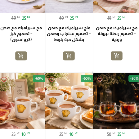
₪
₪
₪
₪
₪
₪
40
25
40
25
35
25
مج سيراميك مع صحن
ماج سيراميك مع صحن
مج سيراميك مع صحن
– تصميم ربطة ببيونة
– تصميم سنجاب وصحن
– تصميم خبز
وردية
بشكل حبة بلوط
(كرواسون)
add_shopping_cart
add_shopping_cart
add_shopping_cart
-60%
-60%
-30%
favorite_border
favorite_border
favorite_border
₪
₪
₪
₪
₪
₪
25
10
25
10
50
35