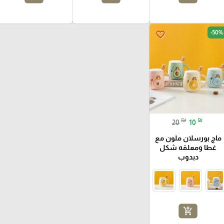
-50%
favorite_border
₪
₪
20
10
ماج بورسلان ملون مع
غطا ومعلقه شكل
دبدوب
add_shopping_cart