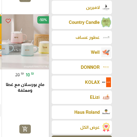
لافيرين
-50%
favorite_border
Country Candle
عطور عساف
Well
DONNOR
₪
₪
20
10
KOLAX
ماج بورسلان مع غطا
ومعلقة
ELizi
Haus Roland
عرض الكل
add_shopping_cart