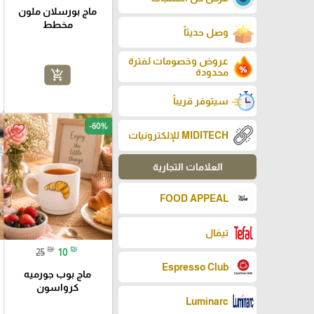
ماج بورسلان ملون
مخطط
وصل حديثاً
عروض وخصومات لفترة
محدودة
add_shopping_cart
سيتوفر قريباً
-60%
favorite_border
MIDITECH للإلكترونيات
العلامات التجارية
FOOD APPEAL
تيفال
₪
₪
25
10
Espresso Club
ماج بوب جورميه
كرواسون
Luminarc