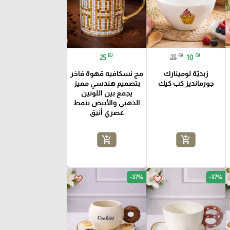
₪
₪
₪
25
25
10
زبديّة لومينارك
مج نسكافيه قهوة فاخر
جورمانديز كب كيك
بتصميم هندسي مميز
يجمع بين اللونين
الذهبي والأبيض بنمط
عصري أنيق
add_shopping_cart
add_shopping_cart
-37%
-37%
favorite_border
favorite_border