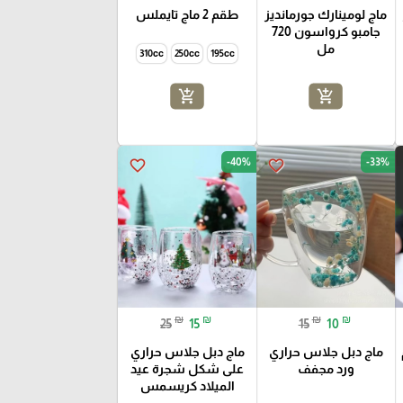
ماج لومينارك جورمانديز
طقم 2 ماج تايملس
جامبو كرواسون 720
مل
310cc
250cc
195cc
add_shopping_cart
add_shopping_cart
-40%
-33%
favorite_border
favorite_border
₪
₪
₪
₪
25
15
15
10
ماج دبل جلاس حراري
ماج دبل جلاس حراري
ورد مجفف
على شكل شجرة عيد
الميلاد كريسمس