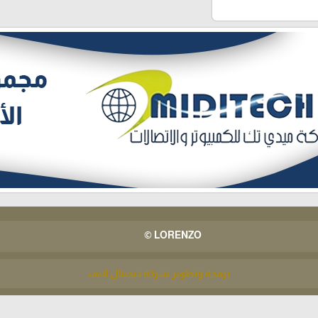
LORENZO ©
برمجة وتطوير شركة ديجيتال لايف