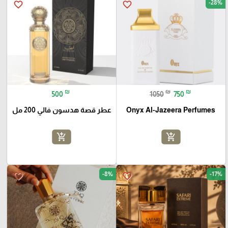
-28%
favorite_border
favorite_border
₪
₪
₪
500
1050
750
Onyx Al-Jazeera Perfumes
عطر قصة هدسون فالي 200 مل
add_shopping_cart
add_shopping_cart
-8%
-17%
favorite_border
favorite_border