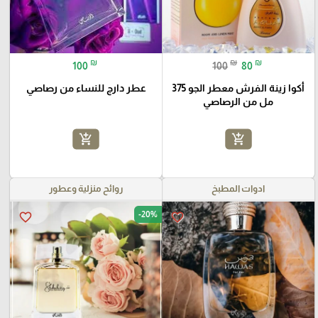
₪
₪
₪
100
100
80
أكوا زينة الفرش معطر الجو 375
عطر دارج للنساء من رصاصي
مل من الرصاصي
add_shopping_cart
add_shopping_cart
ادوات المطبخ
روائح منزلية وعطور
-20%
favorite_border
favorite_border