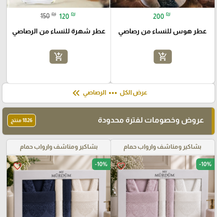
₪
₪
₪
150
120
200
عطر هوس للنساء من رصاصي
عطر شهرة للنساء من الرصاصي
add_shopping_cart
add_shopping_cart
keyboard_double_arrow_left
more_horiz
عرض الكل
الرصاصي
عروض وخصومات لفترة محدودة
1826 منتج
بشاكير ومناشف وارواب حمام
بشاكير ومناشف وارواب حمام
-10%
-10%
favorite_border
favorite_border