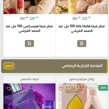
₪
₪
₪
₪
250
220
250
220
عطر فيفا هافانا بانانا 100 مل عبد
عطر فيفا هيبسكس 100 مل عبد
الصمد القرشي
الصمد القرشي
add_shopping_cart
add_shopping_cart
العلامة التجارية الرصاصي
4 منتج
روائح منزلية وعطور
ادوات المطبخ
-20%
favorite_border
favorite_border