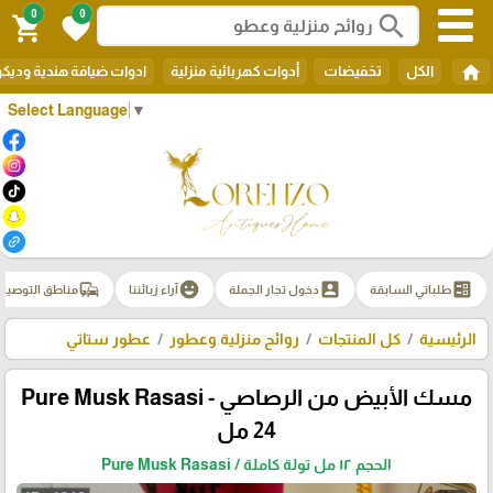
0
0
search
shopping_cart
favorite
home
الكل
تخفيضات
أدوات كهربائية منزلية
ادوات ضيافة هندية وديك
Select Language
▼
commute
emoji_emotions
account_box
ballot
طلباتي السابقة
دخول تجار الجملة
آراء زبائننا
مناطق التوصيل
الرئيسية
كل المنتجات
روائح منزلية وعطور
عطور ستاتي
مسك الأبيض من الرصاصي - Pure Musk Rasasi
24 مل
الحجم ١٢ مل تولة كاملة / Pure Musk Rasasi