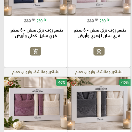
₪
₪
₪
₪
280
250
280
250
طقم روب تركي قطن – 6 قطع |
طقم روب تركي قطن – 6 قطع |
فري سايز | زهري وأبيض
فري سايز | كحلي وأبيض
add_shopping_cart
add_shopping_cart
بشاكير ومناشف وارواب حمام
بشاكير ومناشف وارواب حمام
-10%
-10%
favorite_border
favorite_border