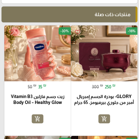
منتجات ذات صلة
-30%
-16%
favorite_border
favorite_border
₪
₪
₪
₪
50
35
300
250
GLORY- بودرة الجسم إمبريال
زيت جسم فازلين Vitamin B3
أمبر من جلوري بيرفيومز، 65 جرام
Body Oil – Healthy Glow
add_shopping_cart
add_shopping_cart