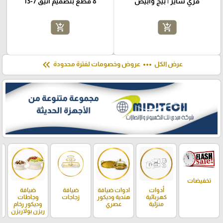
فري سايز | بيج وأبيض
8 قطع بتصميم أنيق 7-13
add_shopping_cart
add_shopping_cart
keyboard_double_arrow_left
more_horiz
عرض الكل
عروض وخصومات لفترة محدودة
تخفيضات
أدوات
ادوات ضيافة
ضيافة
ضيافة
كهربائية
هندية وديكور
زجاجات
وجاطات
منزلية
عصري
وديكور رخام
ريزن بولاريزن