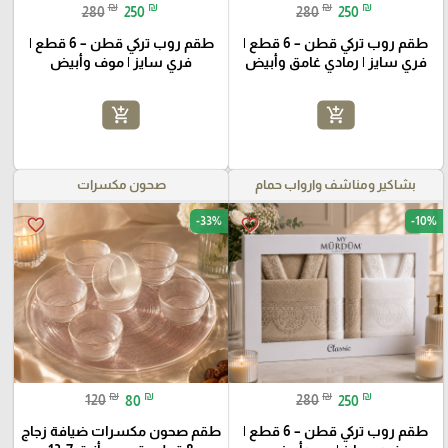
₪
₪
₪
₪
280
250
280
250
طقم روب تركي قطن – 6 قطع |
طقم روب تركي قطن – 6 قطع |
فري سايز | رمادي غامق وأبيض
فري سايز | موف وأبيض
add_shopping_cart
add_shopping_cart
بشاكير ومناشف وارواب حمام
صحون مكسرات
-33%
-10%
favorite_border
favorite_border
₪
₪
₪
₪
120
80
280
250
طقم روب تركي قطن – 6 قطع |
طقم صحون مكسرات ضيافة زجاج