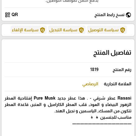
بدفع الثمن لموظف التوصيل.
qr_code
public
نسخ رابط المنتج
QR
policy
policy
policy
سياسة التوصيل
سياسة التبديل
سياسة الإلغاء
تفاصيل المنتج
رقم المنتج
1819
العلامة التجارية
الرصاصي
Rasasi عطر شرقي - . هذا عطر جديد Pure Musk إفتتاحية العطر
الزهور البيضاء و العود; قلب العطر الكاراميل و العنبر; قاعدة العطر
تتكون من المسك, الياسمين و نجيل الهند.
مناسب للجنسين 👧 👦
———————————————