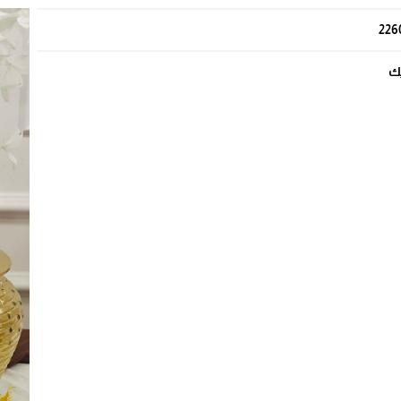
226
يك