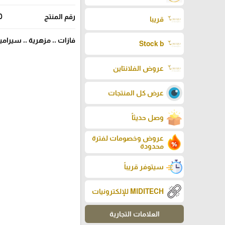
رقم المنتج
0
قريبا
فازات ،، مزهرية ،، سيرام
Stock b
عروض الفلانتاين
عرض كل المنتجات
وصل حديثاً
عروض وخصومات لفترة
محدودة
سيتوفر قريباً
MIDITECH للإلكترونيات
العلامات التجارية