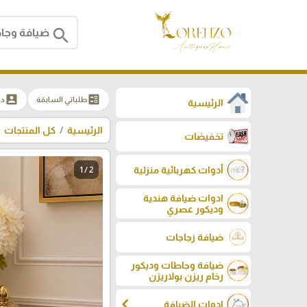
search
account_box
ballot
طلباتي السابقة
دخ
الرئيسية
الرئيسية
كل المنتجات
تخفيضات
أدوات كهربائية منزلية
1 / 2
ادوات ضيافة هندية
وديكور عصري
ضيافة زجاجات
ضيافة وجاطات وديكور
رخام ريزن بولاريزن
chevron_left
ادوات الضيافة