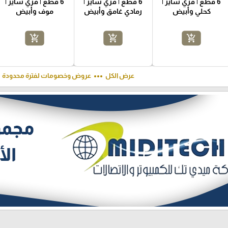
6 قطع | فري سايز |
6 قطع | فري سايز |
6 قطع | فري سايز |
كحلي وأبيض
رمادي غامق وأبيض
موف وأبيض
add_shopping_cart
add_shopping_cart
add_shopping_cart
ft
more_horiz
عرض الكل
عروض وخصومات لفترة محدودة