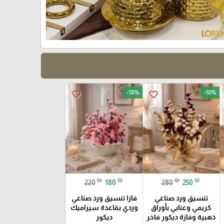
-18%
-10%
favorite_border
favorite_border
₪
₪
₪
₪
220
180
280
250
تنسيق ورد صناعي
فازا تنسيق ورد صناعي
كريمي وعنابي بأوراق
وردي بقاعدة سيراميك
ذهبية وفازة ديكور فاخر
ديكور