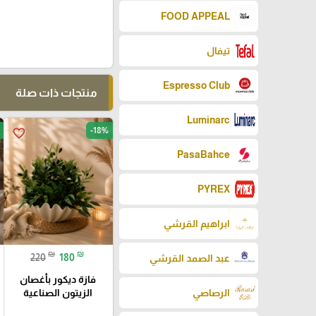
FOOD APPEAL
تيفال
Espresso Club
منتجات ذات صلة
Luminarc
-18%
favorite_border
PasaBahce
PYREX
ابراهيم القرشي
₪
₪
220
180
عبد الصمد القرشي
فازة ديكور بأغصان
الزيتون الصناعية
الرصاصي