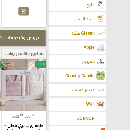
عتيج
add_shopping_cart
أحمد المغربي
Gissah قصَّة
عروض وخصومات لفت
Apple
بشاكير ومناشف وارواب حمام
لافيرين
-10%
favorite_border
Country Candle
عطور عساف
Well
₪
₪
280
250
DONNOR
طقم روب تركي قطن –