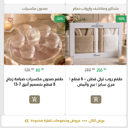
بشاكير ومناشف وارواب حمام
صحون مكسرات
-33%
-10%
favorite_border
favorite_border
₪
₪
₪
₪
120
80
280
250
طقم روب تركي قطن – 6 قطع |
طقم صحون مكسرات ضيافة زجاج
فري سايز | بيج وأبيض
8 قطع بتصميم أنيق 7-13
add_shopping_cart
add_shopping_cart
keyboard_double_arrow_left
more_horiz
عرض الكل
عروض وخصومات لفترة محدودة