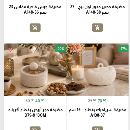
مضيفة حصير مدور لون بيج – 27
مضيفة جبس فاخرة مقاس 23
سم A148-38
سم A148-36
add_shopping_cart
add_shopping_cart
-20%
-17%
favorite_border
favorite_border
₪
₪
₪
₪
50
40
85
70
مضيفة سيراميك بغطاء – 16 سم
مضيفة حجر أبيض بغطاء أكريلك
D79-8 13CM
A138-37