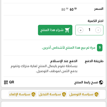
السعر
₪
₪
80
60
اختر الكمية
shopping_cart
شراء هذا المنتج
+
-
9
مرة تم بيع هذا المنتج لأشخاص آخرين.
طريقة الدفع
الدفع عند الإستلام
ببساطة نقوم بايصال المنتج لغاية منزلك وتقوم
بدفع الثمن لموظف التوصيل.
qr_code
public
نسخ رابط المنتج
QR
policy
policy
policy
سياسة التوصيل
سياسة التبديل
سياسة الإلغاء