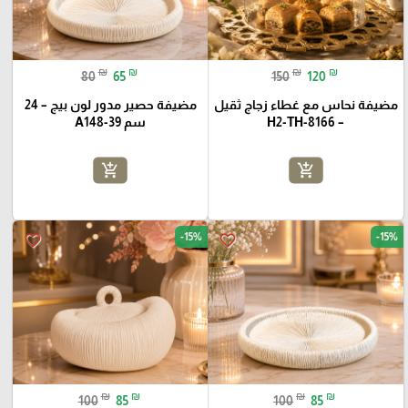
₪
₪
₪
₪
80
65
150
120
مضيفة نحاس مع غطاء زجاج ثقيل
مضيفة حصير مدور لون بيج – 24
– H2-TH-8166
سم A148-39
add_shopping_cart
add_shopping_cart
-15%
-15%
favorite_border
favorite_border
₪
₪
₪
₪
100
85
100
85