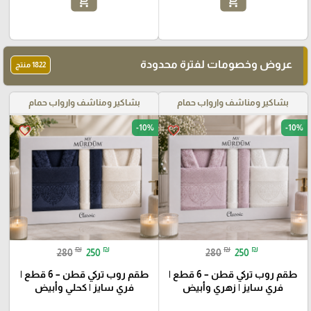
add_shopping_cart
add_shopping_cart
عروض وخصومات لفترة محدودة
1822 منتج
بشاكير ومناشف وارواب حمام
بشاكير ومناشف وارواب حمام
-10%
-10%
favorite_border
favorite_border
₪
₪
₪
₪
280
250
280
250
طقم روب تركي قطن – 6 قطع |
طقم روب تركي قطن – 6 قطع |
فري سايز | زهري وأبيض
فري سايز | كحلي وأبيض