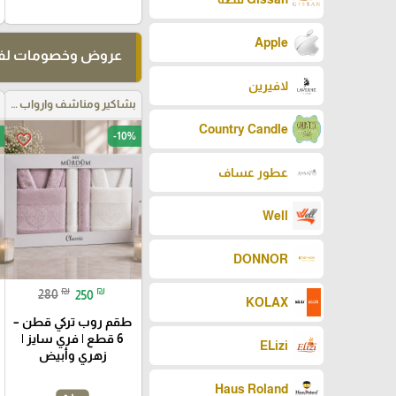
Apple
عروض وخصومات لفت
لافيرين
بشاكير ومناشف وارواب حمام
Country Candle
-10%
favorite_border
عطور عساف
Well
DONNOR
₪
₪
280
250
KOLAX
طقم روب تركي قطن –
6 قطع | فري سايز |
ELizi
زهري وأبيض
Haus Roland