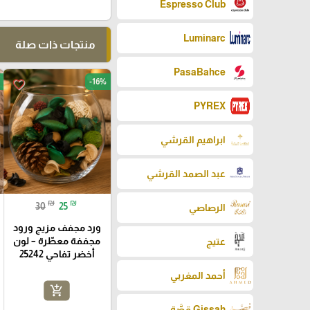
Espresso Club
Luminarc
منتجات ذات صلة
PasaBahce
-16%
favorite_border
PYREX
ابراهيم القرشي
عبد الصمد القرشي
₪
₪
30
25
الرصاصي
ورد مجفف مزيج ورود
مجففة معطّرة – لون
عتيج
أخضر تفاحي 25242
أحمد المغربي
add_shopping_cart
Gissah قصَّة