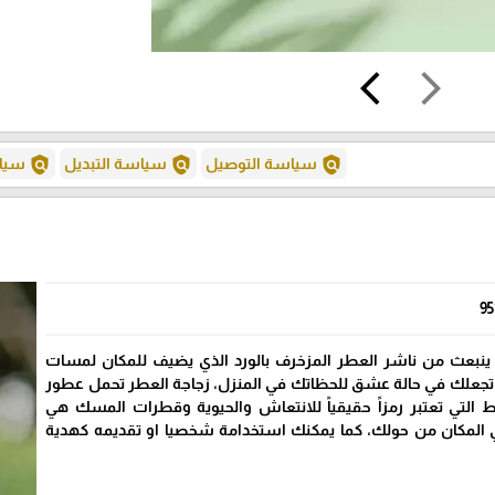
arrow_back_ios
arrow_forward_ios
policy
policy
policy
سياسة التوصيل
سياسة التبديل
سياس
95
ة ينبعث من ناشر العطر المزخرف بالورد الذي يضيف للمكان لمسات
 تجعلك في حالة عشق للحظاتك في المنزل، زجاجة العطر تحمل عطور
 التي تعتبر رمزاً حقيقياً للانتعاش والحيوية وقطرات المسك هي
 المكان من حولك، كما يمكنك استخدامة شخصيا او تقديمه كهدية