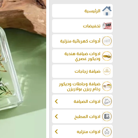
الرئيسية
تخفيضات
أدوات كهربائية منزلية
ادوات ضيافة هندية
وديكور عصري
ضيافة زجاجات
ضيافة وجاطات وديكور
رخام ريزن بولاريزن
chevron_left
ادوات الضيافة
chevron_left
ادوات المطبخ
chevron_left
ادوات منزليه