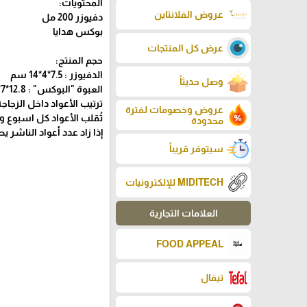
المحتويات:
عروض الفلانتاين
دفيوزر 200 مل
بوكس هدايا
عرض كل المنتجات
حجم المنتج:
الدفيوزر : 7.5*4*14 سم
وصل حديثاً
العبوة "البوكس" : 12.8*7*26.5 سم
ترتيب الأعواد داخل الزجا
عروض وخصومات لفترة
تُقلب الأعواد كل اسبوع وت
محدودة
إذا زاد عدد أعواد الناشر 
سيتوفر قريباً
MIDITECH للإلكترونيات
العلامات التجارية
FOOD APPEAL
تيفال