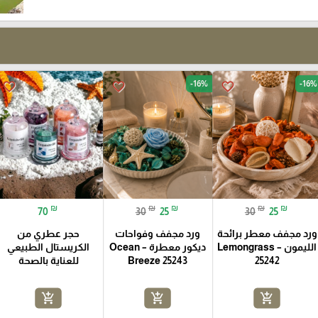
-16%
-16%
favorite_border
favorite_border
favorite_border
₪
₪
₪
₪
₪
70
30
25
30
25
ورد مجفف معطر برائحة
ورد مجفف وفواحات
حجر عطري من
الليمون – Lemongrass
ديكور معطرة – Ocean
الكريستال الطبيعي
25242
Breeze 25243
للعناية بالصحة
add_shopping_cart
add_shopping_cart
add_shopping_cart