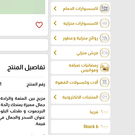
chevron_left
اكسسوارات الحمام
chevron_left
favorite_border
اكسسوارات منزليه
chevron_left
روائح منزلية وعطور
chevron_left
فرش منزلي
رمضانيات ضيافه
تفاصيل المنتج
وفوانيس
ألات وكبسولات القهوة
رقم المنتج
1
chevron_left
المنتجات الالكترونية
مزيج بين المتعة والراح
جمال مميزة يمنحك رائحة
البرجموت و طحلب البلوط
قريبا
عنوان السحر والجمال في
قيمة.
Stock b