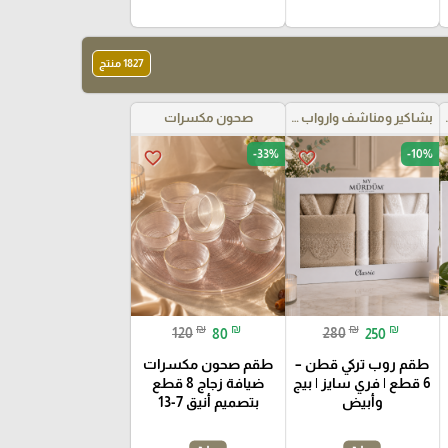
1827 منتج
واب حمام
بشاكير ومناشف وارواب حمام
صحون مكسرات
-33%
-10%
favorite_border
favorite_border
₪
₪
₪
₪
120
80
280
250
طقم روب تركي قطن –
طقم صحون مكسرات
6 قطع | فري سايز | بيج
ضيافة زجاج 8 قطع
وأبيض
بتصميم أنيق 7-13