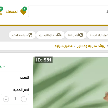
0
0
g_cart
favorite
المفضلة
security
commute
emoji_emotions
ول تجار الجملة
آراء زبائننا
مناطق التوصيل
سياسة المتجر
روائح منزلية وعطور
عطور منزلية
م
مزي
السعر
اختر الكمية
+
-