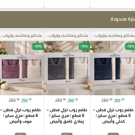
رة محدودة
بشاكير ومناشف وارواب حمام
بشاكير ومناشف وارواب حمام
بشاكير ومناشف وار
-10%
-10%
-10%
favorite_border
favorite_border
favorite_border
₪
₪
₪
₪
₪
₪
280
250
280
250
280
250
طقم روب تركي قطن –
طقم روب تركي قطن –
طقم روب تركي قطن –
6 قطع | فري سايز |
6 قطع | فري سايز |
6 قطع | فري سايز |
كحلي وأبيض
رمادي غامق وأبيض
موف وأبيض